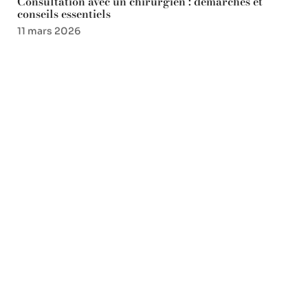
Consultation avec un chirurgien : démarches et
conseils essentiels
11 mars 2026
Favori des lecteurs
Parole Imagine Dragons
Demons : comprendre
chaque phrase en français
23 juillet 2026