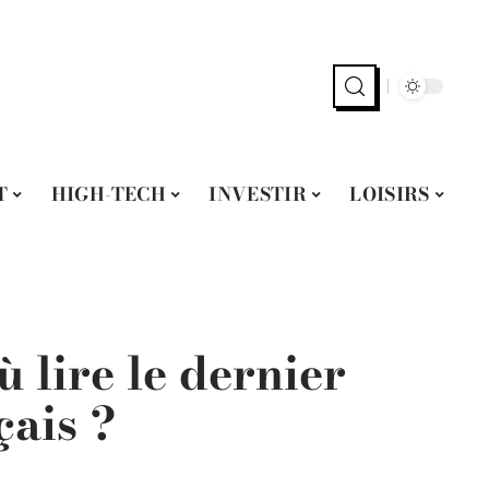
T
HIGH-TECH
INVESTIR
LOISIRS
ù lire le dernier
çais ?