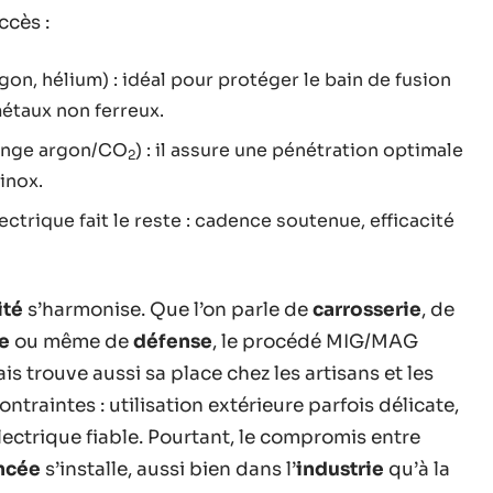
ccès :
gon, hélium) : idéal pour protéger le bain de fusion
étaux non ferreux.
nge argon/CO
) : il assure une pénétration optimale
2
inox.
ectrique fait le reste : cadence soutenue, efficacité
ité
s’harmonise. Que l’on parle de
carrosserie
, de
e
ou même de
défense
, le procédé MIG/MAG
s trouve aussi sa place chez les artisans et les
contraintes : utilisation extérieure parfois délicate,
lectrique fiable. Pourtant, le compromis entre
ncée
s’installe, aussi bien dans l’
industrie
qu’à la