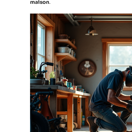
maison
.