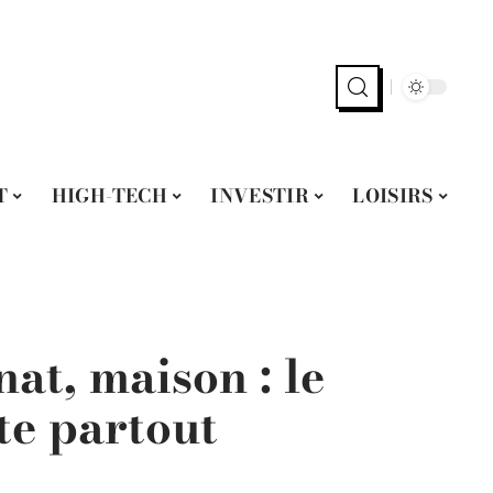
T
HIGH-TECH
INVESTIR
LOISIRS
nat, maison : le
e partout