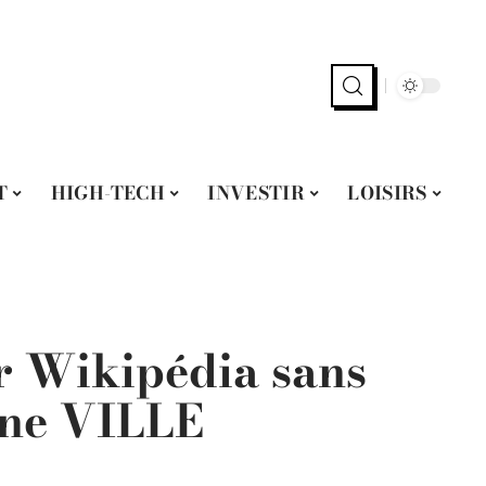
T
HIGH-TECH
INVESTIR
LOISIRS
r Wikipédia sans
une VILLE